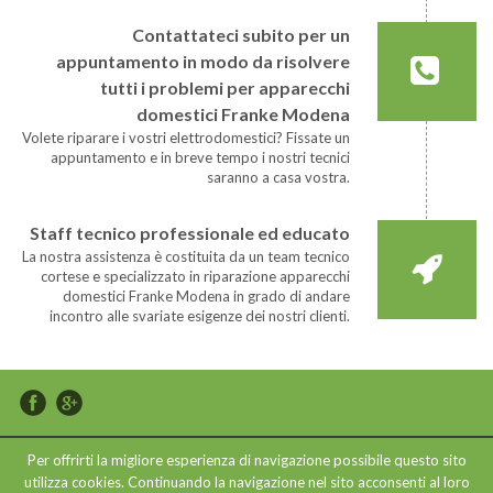
Contattateci subito per un
appuntamento in modo da risolvere
tutti i problemi per apparecchi
domestici Franke Modena
Volete riparare i vostri elettrodomestici? Fissate un
appuntamento e in breve tempo i nostri tecnici
saranno a casa vostra.
Staff tecnico professionale ed educato
La nostra assistenza è costituita da un team tecnico
cortese e specializzato in riparazione apparecchi
domestici Franke Modena in grado di andare
incontro alle svariate esigenze dei nostri clienti.
Per offrirti la migliore esperienza di navigazione possibile questo sito
Copyright © 2015 Assistenza Elettrodomestici Modena - P.IVA
utilizza cookies. Continuando la navigazione nel sito acconsenti al loro
03677950366 - Web Design e Posizionamento sui Motori by