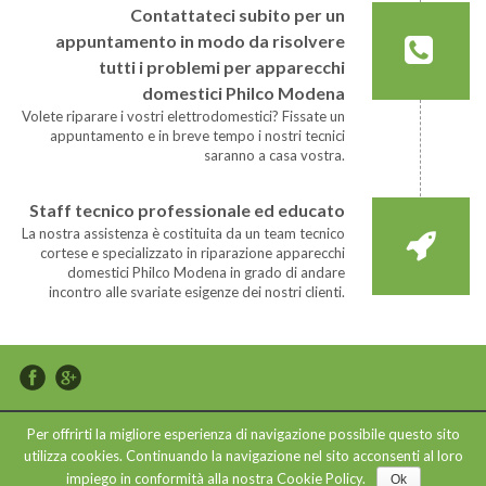
Contattateci subito per un
appuntamento in modo da risolvere
tutti i problemi per apparecchi
domestici Philco Modena
Volete riparare i vostri elettrodomestici? Fissate un
appuntamento e in breve tempo i nostri tecnici
saranno a casa vostra.
Staff tecnico professionale ed educato
La nostra assistenza è costituita da un team tecnico
cortese e specializzato in riparazione apparecchi
domestici Philco Modena in grado di andare
incontro alle svariate esigenze dei nostri clienti.
Per offrirti la migliore esperienza di navigazione possibile questo sito
Copyright © 2015 Assistenza Elettrodomestici Modena - P.IVA
utilizza cookies. Continuando la navigazione nel sito acconsenti al loro
03677950366 - Web Design e Posizionamento sui Motori by
impiego in conformità alla nostra Cookie Policy.
Ok
MGvision
-
Privacy Policy