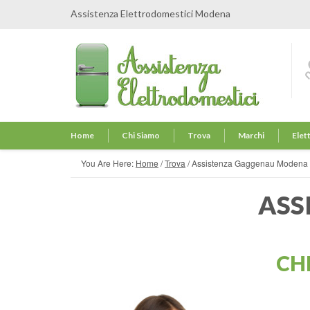
Assistenza Elettrodomestici Modena
Home
Chi Siamo
Trova
Marchi
Elet
You Are Here:
Home
/
Trova
/
Assistenza Gaggenau Modena
ASS
CH