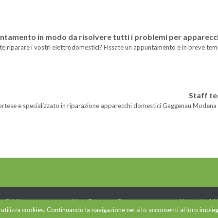
untamento in modo da risolvere tutti i problemi per appare
te riparare i vostri elettrodomestici? Fissate un appuntamento e in breve temp
Staff t
cortese e specializzato in riparazione apparecchi domestici Gaggenau Modena i
 - P.IVA 03677950366 - Web Design e Posizionamento sui Motori by
MG
o utilizza cookies. Continuando la navigazione nel sito acconsenti al loro impie