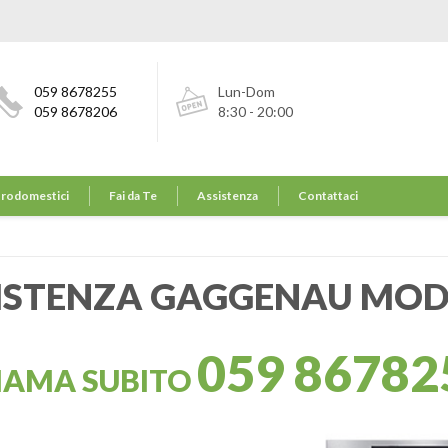
059 8678255
Lun-Dom
059 8678206
8:30 - 20:00
trodomestici
Fai da Te
Assistenza
Contattaci
ISTENZA GAGGENAU MO
059 86782
IAMA SUBITO