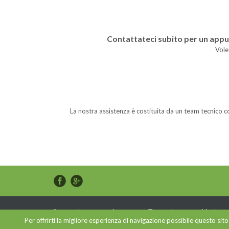
Contattateci subito per un app
Vole
La nostra assistenza è costituita da un team tecnico 
Copyright © 2015 Assistenza Elettrodomestici Modena
Per offrirti la migliore esperienza di navigazione possibile questo sit