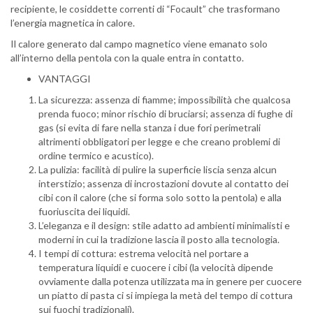
recipiente, le cosiddette correnti di “Focault” che trasformano
l’energia magnetica in calore.
Il calore generato dal campo magnetico viene emanato solo
all’interno della pentola con la quale entra in contatto.
VANTAGGI
La sicurezza: assenza di fiamme; impossibilità che qualcosa
prenda fuoco; minor rischio di bruciarsi; assenza di fughe di
gas (si evita di fare nella stanza i due fori perimetrali
altrimenti obbligatori per legge e che creano problemi di
ordine termico e acustico).
La pulizia: facilità di pulire la superficie liscia senza alcun
interstizio; assenza di incrostazioni dovute al contatto dei
cibi con il calore (che si forma solo sotto la pentola) e alla
fuoriuscita dei liquidi.
L’eleganza e il design: stile adatto ad ambienti minimalisti e
moderni in cui la tradizione lascia il posto alla tecnologia.
I tempi di cottura: estrema velocità nel portare a
temperatura liquidi e cuocere i cibi (la velocità dipende
ovviamente dalla potenza utilizzata ma in genere per cuocere
un piatto di pasta ci si impiega la metà del tempo di cottura
sui fuochi tradizionali).