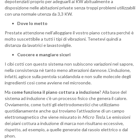
depotenziati proprio per adeguarli ai KW abitualmente a
disposizione nelle abitazioni private senza troppi problemi utilizzabili
con una normale utenza da 3,3 KW.
Dove lo metto
Prestate attenzione nell’alloggiare il vostro piano cottura perché è
molto suscettibile a tutti i tipi di vibrazioni. Tenetevi quindi a
distanza da lavatrici e lavastoviglie.
Cuocere e mangiare sicuri
I cibi cotti con questo sistema non subiscono variazioni nel sapore,
nella consistenza nè tanto meno alterazioni dannose. L’induzione,
infatti, agisce sulla pentola scaldandola e non sulle molecole degli
ingredienti così come avviene nel microonde.
Ma
come funziona il piano cottura a induzione
? Alla base del
sistema ad induzione c’è un processo fisico che genera il calore.
Ovviamente, come tutti gli elettrodomestici che utilizziamo
quotidianamente anche qui troviamo l’attivazione di un campo
elettromagnetico che viene misurato in
Micro Tesla
. Le emissioni
dei piani cottura a induzione di marca non risultano eccessive,
rispetto, ad esempio, a quelle generate dal rasoio elettrico o dal
phon.