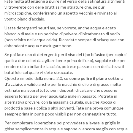
Fate molta attenzione a pulire nel verso della satinatura altrimenti
vi troverete con delle bruttissime striature che, se pur
microscopiche, conferiranno un aspetto vecchio e rovinato al
vostro piano d’acciaio.
Usate detergenti neutri ma, se vorrete, anche acqua e aceto
bianco o di mele e un pochino di polvere di bicarbonato di sodio
(ben sciolto nell’acqua calda). Ricordate sempre di sciacquare con
abbondante acqua e asciugare bene.
Se poi fate uso di detergenti per il viso del tipo bifasico (per capirci
quelli a due colori da agitare bene prima dell’uso), sappiate che per
rendere ultra brillante l’acciaio, potrete passarci con delicatezza il
batuffolo col quale vi siete struccate.
Questo rimedio della nonna 2.0, su
come pulire il piano cottura
d’acciaio
, è valido anche per le macchie di olio o di grasso molto
ostinate ma soprattutto per i depositi di calcare che possono
essersi formati per aver asciugato male in passato. Potrete in
alternativa provare, con la massima cautela, qualche goccia di
prodotti a base alcolica o altri solventi. Fate una prova comunque
sempre prima in punti poco visibili per non danneggiare tutto.
Per completare l’operazione poi provvedete a lavare le griglie in
ghisa semplicemente in acqua e sapone o, ancora meglio con acqua