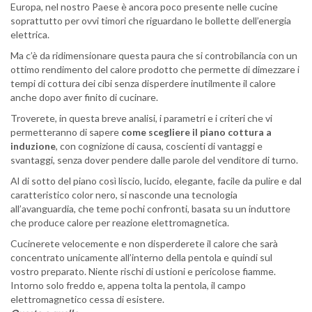
Europa, nel nostro Paese è ancora poco presente nelle cucine
soprattutto per ovvi timori che riguardano le bollette dell’energia
elettrica.
Ma c’è da ridimensionare questa paura che si controbilancia con un
ottimo rendimento del calore prodotto che permette di dimezzare i
tempi di cottura dei cibi senza disperdere inutilmente il calore
anche dopo aver finito di cucinare.
Troverete, in questa breve analisi, i parametri e i criteri che vi
permetteranno di sapere
come scegliere il piano cottura a
induzione
, con cognizione di causa, coscienti di vantaggi e
svantaggi, senza dover pendere dalle parole del venditore di turno.
Al di sotto del piano così liscio, lucido, elegante, facile da pulire e dal
caratteristico color nero, si nasconde una tecnologia
all’avanguardia, che teme pochi confronti, basata su un induttore
che produce calore per reazione elettromagnetica.
Cucinerete velocemente e non disperderete il calore che sarà
concentrato unicamente all’interno della pentola e quindi sul
vostro preparato. Niente rischi di ustioni e pericolose fiamme.
Intorno solo freddo e, appena tolta la pentola, il campo
elettromagnetico cessa di esistere.