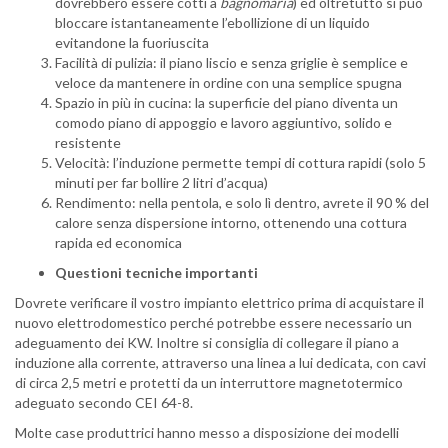
dovrebbero essere cotti a
bagnomaria
) ed oltretutto si può
bloccare istantaneamente l’ebollizione di un liquido
evitandone la fuoriuscita
Facilità di pulizia: il piano liscio e senza griglie è semplice e
veloce da mantenere in ordine con una semplice spugna
Spazio in più in cucina: la superficie del piano diventa un
comodo piano di appoggio e lavoro aggiuntivo, solido e
resistente
Velocità: l’induzione permette tempi di cottura rapidi (solo 5
minuti per far bollire 2 litri d’acqua)
Rendimento: nella pentola, e solo lì dentro, avrete il 90 % del
calore senza dispersione intorno, ottenendo una cottura
rapida ed economica
Questioni tecniche importanti
Dovrete verificare il vostro impianto elettrico prima di acquistare il
nuovo elettrodomestico perché potrebbe essere necessario un
adeguamento dei KW. Inoltre si consiglia di collegare il piano a
induzione alla corrente, attraverso una linea a lui dedicata, con cavi
di circa 2,5 metri e protetti da un interruttore magnetotermico
adeguato secondo CEI 64-8.
Molte case produttrici hanno messo a disposizione dei modelli