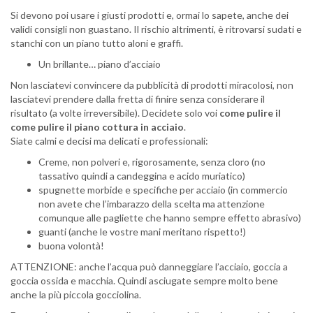
Si devono poi usare i giusti prodotti e, ormai lo sapete, anche dei
validi consigli non guastano. Il rischio altrimenti, è ritrovarsi sudati e
stanchi con un piano tutto aloni e graffi.
Un brillante… piano d’acciaio
Non lasciatevi convincere da pubblicità di prodotti miracolosi, non
lasciatevi prendere dalla fretta di finire senza considerare il
risultato (a volte irreversibile). Decidete solo voi
come pulire il
come pulire il piano cottura in acciaio
.
Siate calmi e decisi ma delicati e professionali:
Creme, non polveri e, rigorosamente, senza cloro (no
tassativo quindi a candeggina e acido muriatico)
spugnette morbide e specifiche per acciaio (in commercio
non avete che l’imbarazzo della scelta ma attenzione
comunque alle pagliette che hanno sempre effetto abrasivo)
guanti (anche le vostre mani meritano rispetto!)
buona volontà!
ATTENZIONE: anche l’acqua può danneggiare l’acciaio, goccia a
goccia ossida e macchia. Quindi asciugate sempre molto bene
anche la più piccola gocciolina.