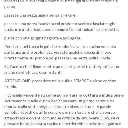
accertatevi di aver tolto eventuali rimasugli di alimenti caduti sul
piano;
passate una pezza umida senza sfregare;
passate una pezza inumidita col prodotto scelto e lasciate agire
qualche minuto rispettando sempre i tempi indicati sul prodotto;
pulite con una spugna bagnata e asciugate.
Per dare quel tocco in più che renderà la vostra cucina non solo
pulita, ma anche profumata, versate qualche goccia di limone
direttamente sul piano e poi passate una pezza pulita umida.
Sia l’aceto che il limone, oltre ad essere perfetti detergenti, sono
anche degli efficaci disinfettanti.
ATTENZIONE: procedete nelle pulizie SEMPRE a piano cottura
freddo.
Il consiglio vincente su
come pulire il piano cottura a induzione
è
sicuramente quello di non lasciar passare un giorno senza aver
riportato allo stato originale il vostro piano cottura. In parole
semplici, vuol dire pulirlo sempre per non lasciare che lo sporco
attecchisca e diventi comunque difficile da rimuovere. E poi, se ci
pensate bene, la vostra cucina ne perderebbe anche in eleganza e