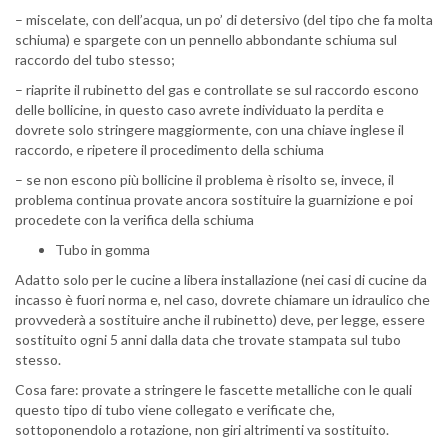
– miscelate, con dell’acqua, un po’ di detersivo (del tipo che fa molta
schiuma) e spargete con un pennello abbondante schiuma sul
raccordo del tubo stesso;
– riaprite il rubinetto del gas e controllate se sul raccordo escono
delle bollicine, in questo caso avrete individuato la perdita e
dovrete solo stringere maggiormente, con una chiave inglese il
raccordo, e ripetere il procedimento della schiuma
– se non escono più bollicine il problema è risolto se, invece, il
problema continua provate ancora sostituire la guarnizione e poi
procedete con la verifica della schiuma
Tubo in gomma
Adatto solo per le cucine a libera installazione (nei casi di cucine da
incasso è fuori norma e, nel caso, dovrete chiamare un idraulico che
provvederà a sostituire anche il rubinetto) deve, per legge, essere
sostituito ogni 5 anni dalla data che trovate stampata sul tubo
stesso.
Cosa fare: provate a stringere le fascette metalliche con le quali
questo tipo di tubo viene collegato e verificate che,
sottoponendolo a rotazione, non giri altrimenti va sostituito.