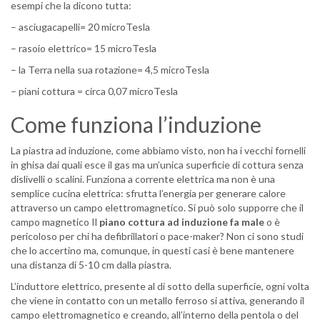
esempi che la dicono tutta:
– asciugacapelli= 20 microTesla
– rasoio elettrico= 15 microTesla
– la Terra nella sua rotazione= 4,5 microTesla
– piani cottura = circa 0,07 microTesla
Come funziona l’induzione
La piastra ad induzione, come abbiamo visto, non ha i vecchi fornelli
in ghisa dai quali esce il gas ma un’unica superficie di cottura senza
dislivelli o scalini. Funziona a corrente elettrica ma non è una
semplice cucina elettrica: sfrutta l’energia per generare calore
attraverso un campo elettromagnetico. Si può solo supporre che il
campo magnetico Il
piano cottura ad induzione fa male
o è
pericoloso per chi ha defibrillatori o pace-maker? Non ci sono studi
che lo accertino ma, comunque, in questi casi è bene mantenere
una distanza di 5-10 cm dalla piastra.
L’induttore elettrico, presente al di sotto della superficie, ogni volta
che viene in contatto con un metallo ferroso si attiva, generando il
campo elettromagnetico e creando, all’interno della pentola o del