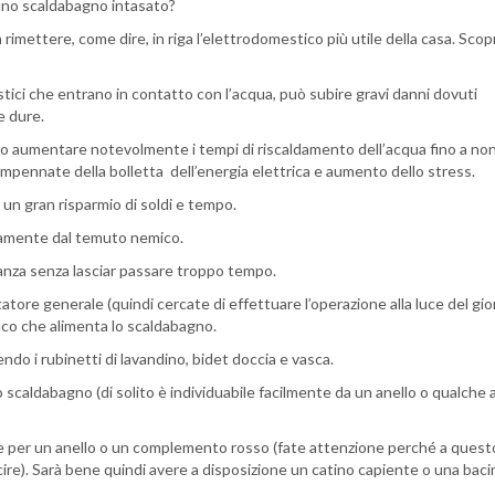
i uno scaldabagno intasato?
imettere, come dire, in riga l’elettrodomestico più utile della casa. Scop
ici che entrano in contatto con l’acqua, può subire gravi danni dovuti
e dure.
endo aumentare notevolmente i tempi di riscaldamento dell’acqua fino a non
, impennate della bolletta dell’energia elettrica e aumento dello stress.
un gran risparmio di soldi e tempo.
tamente dal temuto nemico.
anza senza lasciar passare troppo tempo.
atore generale (quindi cercate di effettuare l’operazione alla luce del gio
fico che alimenta lo scaldabagno.
ndo i rubinetti di lavandino, bidet doccia e vasca.
 scaldabagno (di solito è individuabile facilmente da un anello o qualche a
bile per un anello o un complemento rosso (fate attenzione perché a ques
ire). Sarà bene quindi avere a disposizione un catino capiente o una bacin