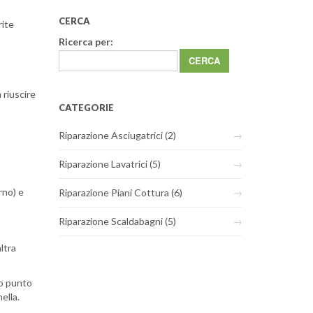
CERCA
rite
Ricerca per:
 riuscire
CATEGORIE
Riparazione Asciugatrici
(2)
Riparazione Lavatrici
(5)
rno) e
Riparazione Piani Cottura
(6)
Riparazione Scaldabagni
(5)
ltra
to punto
ella.