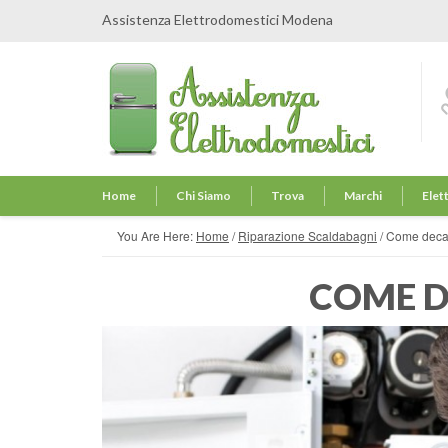
Assistenza Elettrodomestici Modena
Home
Chi Siamo
Trova
Marchi
Elet
You Are Here:
Home
/
Riparazione Scaldabagni
/
Come decal
COME D