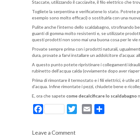
Staccate, utilizzando il cacciavite, il filo elettrico che tr
Togliete la serpentina e verificatene lo stato. Potrete p
esempio sono molto efficaci) o sostituirla con una nuova
Pulite anche l’interno dello scaldabagno, strofinando ben
guanti di gomma molto resistenti e, se utilizzate prodotti
questi prodotti non sono mai una buona cosa per le vie re
Provate sempre prima con i prodotti naturali, ugualmente e
dura, provate a farvi installare un addolcitore d’acqua: al
A questo punto potete ripristinare i collegamenti idrauli
rubinetto dell’acqua calda (ovviamente dopo aver riaper
Prima di rimontare il termostato e i fili elettrici, è util
d’acqua. Infine rimontate i pezzi, chiudete bene e ricollega
E, ora che sapete
come decalcificare
lo scaldabagno
n
Facebook
Twitter
Email
Condivi
Leave a Comment