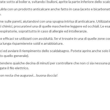
ovate sotto al boiler e, svitando i bulloni, aprite la parte inferiore dello sc
ulirla con un prodotto anticalcare anche fatto in casa (aceto e bicarbonat
.
e sulle pareti, aiutandovi con una spugna intrisa di anticalcare. Utilizza
 chimici, procuratevi una di quelle mascherine leggere ed occhiali. Le esal
spiratorie, soprattutto in caso di allergie ed intolleranze.
fficaci se utilizzati con assiduità. Se vi trovate in una di quelle zone co
la lunga risparmierete soldi e arrabbiature.
ci ed avviare il riempimento dello scaldabagno. Potete aprire anche solo i
to quello generale).
e attendere qualche decina di minuti per controllare che non ci sia nessuna 
te il filo elettrico.
on resta che auguravi… buona doccia!
di