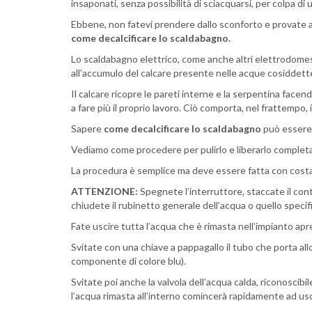
insaponati, senza possibilità di sciacquarsi, per colpa d
Ebbene, non fatevi prendere dallo sconforto e provate a r
come decalcificare lo scaldabagno.
Lo scaldabagno elettrico, come anche altri elettrodomest
all’accumulo del calcare presente nelle acque cosiddett
Il calcare ricopre le pareti interne e la serpentina fac
a fare più il proprio lavoro. Ciò comporta, nel frattempo
Sapere
come decalcificare lo scaldabagno
può essere 
Vediamo come procedere per pulirlo e liberarlo comple
La procedura è semplice ma deve essere fatta con cost
ATTENZIONE:
Spegnete l’interruttore, staccate il cont
chiudete il rubinetto generale dell’acqua o quello speci
Fate uscire tutta l’acqua che è rimasta nell’impianto apre
Svitate con una chiave a pappagallo il tubo che porta allo
componente di colore blu).
Svitate poi anche la valvola dell’acqua calda, riconosci
l’acqua rimasta all’interno comincerà rapidamente ad usc