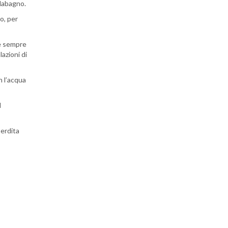
aldabagno.
o, per
te sempre
azioni di
n l’acqua
l
perdita