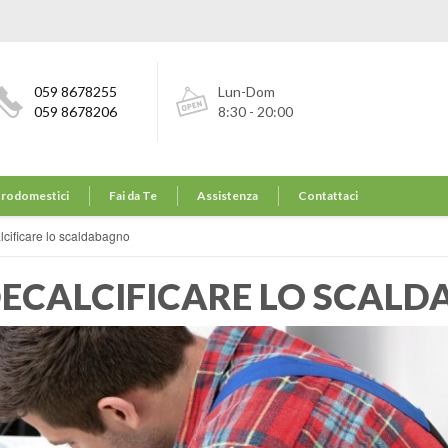
059 8678255
Lun-Dom
059 8678206
8:30 - 20:00
trodomestici
Fai da Te
Assistenza
Contattaci
cificare lo scaldabagno
ECALCIFICARE LO SCAL